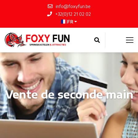
info@foxyfun.be
+32(0)12 21 02 02
FR
Vente de seconde main