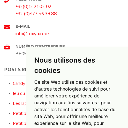
+32(0)12 21 02 02
+32 (0)477 46 39 88
E-MAIL
info@foxyfun.be
NUMÉRO D'ENTREPRISE
BE0544.298.672
Nous utilisons des
cookies
POSTS RÉCENTS
Ce site Web utilise des cookies et
Candy Crusher - Le jeu le plus sucré de la fête !
d'autres technologies de suivi pour
Jeu du fil buzzer : le jeu de concentration ultime !
améliorer votre expérience de
navigation aux fins suivantes :
pour
Les lapins entendent, voient et se taisent
activer les fonctionnalités de base du
Petit panier en osier avec des baies
site Web
,
pour offrir une meilleure
expérience sur le site Web
,
pour
Petit panier en osier avec des fleurs