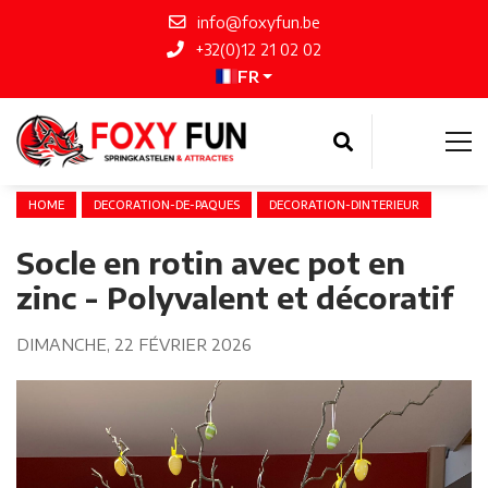
info@foxyfun.be
+32(0)12 21 02 02
FR
HOME
DECORATION-DE-PAQUES
DECORATION-DINTERIEUR
Socle en rotin avec pot en
zinc - Polyvalent et décoratif
DIMANCHE, 22 FÉVRIER 2026