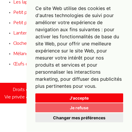
Les lapins entendent, voient et se taisent
Ce site Web utilise des cookies et
Petit panier en osier avec des baies
d'autres technologies de suivi pour
améliorer votre expérience de
Petit panier en osier avec des fleurs
navigation aux fins suivantes :
pour
Lanternes en bambou pleines d'ambiance
activer les fonctionnalités de base du
Cloche de vélo décorative
site Web
,
pour offrir une meilleure
expérience sur le site Web
,
pour
Mélange d'œufs de Pâques décoratifs
mesurer votre intérêt pour nos
Œufs de Pâques décoratifs
produits et services et pour
personnaliser les interactions
marketing
,
pour diffuser des publicités
plus pertinentes pour vous
.
Droits d'auteur © 2022 Foxy Fun. Tous droits réservés.
Vie privée & Cookies |
UP-TO-DATE WebDesign
J'accepte
Je refuse
Changer mes préférences