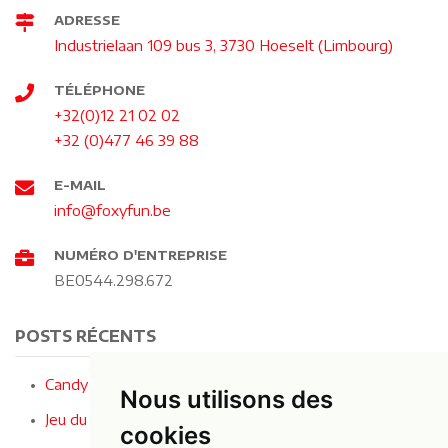
ADRESSE
Industrielaan 109 bus 3, 3730 Hoeselt (Limbourg)
TÉLÉPHONE
+32(0)12 21 02 02
+32 (0)477 46 39 88
E-MAIL
info@foxyfun.be
NUMÉRO D'ENTREPRISE
BE0544.298.672
POSTS RÉCENTS
Candy Crusher - Le jeu le plus sucré de la fête !
Nous utilisons des
Jeu du fil buzzer : le jeu de concentration ultime !
cookies