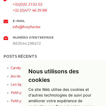
+32(0)12 21 02 02
+32 (0)477 46 39 88
E-MAIL
info@foxyfun.be
NUMÉRO D'ENTREPRISE
BE0544.298.672
POSTS RÉCENTS
Candy Crusher - Le jeu le plus sucré de la fête !
Nous utilisons des
Jeu du fil buzzer : le jeu de concentration ultime !
cookies
Les lapins entendent, voient et se taisent
Ce site Web utilise des cookies et
Petit panier en osier avec des baies
d'autres technologies de suivi pour
améliorer votre expérience de
Petit panier en osier avec des fleurs