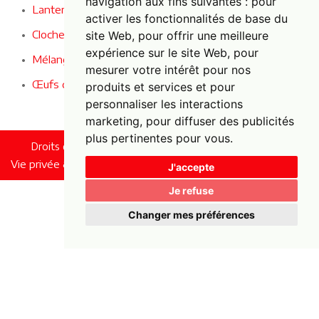
navigation aux fins suivantes :
pour
Lanternes en bambou pleines d'ambiance
activer les fonctionnalités de base du
Cloche de vélo décorative
site Web
,
pour offrir une meilleure
expérience sur le site Web
,
pour
Mélange d'œufs de Pâques décoratifs
mesurer votre intérêt pour nos
Œufs de Pâques décoratifs
produits et services et pour
personnaliser les interactions
marketing
,
pour diffuser des publicités
plus pertinentes pour vous
.
Droits d'auteur © 2022 Foxy Fun. Tous droits réservés.
Vie privée & Cookies |
UP-TO-DATE WebDesign
J'accepte
Je refuse
Changer mes préférences