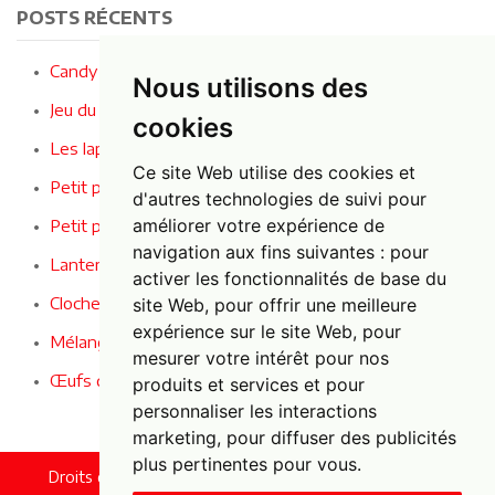
POSTS RÉCENTS
Candy Crusher - Le jeu le plus sucré de la fête !
Nous utilisons des
Jeu du fil buzzer : le jeu de concentration ultime !
cookies
Les lapins entendent, voient et se taisent
Ce site Web utilise des cookies et
Petit panier en osier avec des baies
d'autres technologies de suivi pour
améliorer votre expérience de
Petit panier en osier avec des fleurs
navigation aux fins suivantes :
pour
Lanternes en bambou pleines d'ambiance
activer les fonctionnalités de base du
Cloche de vélo décorative
site Web
,
pour offrir une meilleure
expérience sur le site Web
,
pour
Mélange d'œufs de Pâques décoratifs
mesurer votre intérêt pour nos
Œufs de Pâques décoratifs
produits et services et pour
personnaliser les interactions
marketing
,
pour diffuser des publicités
plus pertinentes pour vous
.
Droits d'auteur © 2022 Foxy Fun. Tous droits réservés.