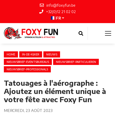
info@foxyfun.be
+32(0)12 21 02 02
FR
HOME
IN-DE-KIJKER
NIEUWS
NIEUWSBRIEF-EVENTSBUREAUS
NIEUWSBRIEF-PARTICULIEREN
NIEUWSBRIEF-PROFESSIONALS
Tatouages à l'aérographe :
Ajoutez un élément unique à
votre fête avec Foxy Fun
MERCREDI, 23 AOÛT 2023