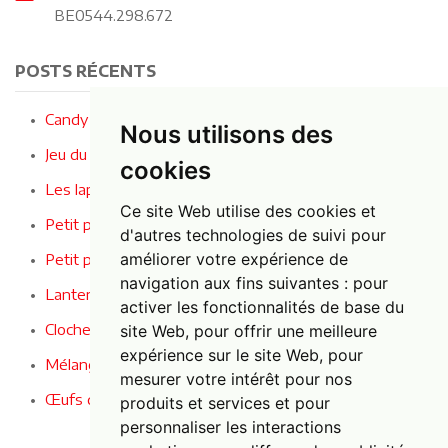
BE0544.298.672
POSTS RÉCENTS
Candy Crusher - Le jeu le plus sucré de la fête !
Nous utilisons des
Jeu du fil buzzer : le jeu de concentration ultime !
cookies
Les lapins entendent, voient et se taisent
Ce site Web utilise des cookies et
Petit panier en osier avec des baies
d'autres technologies de suivi pour
améliorer votre expérience de
Petit panier en osier avec des fleurs
navigation aux fins suivantes :
pour
Lanternes en bambou pleines d'ambiance
activer les fonctionnalités de base du
Cloche de vélo décorative
site Web
,
pour offrir une meilleure
expérience sur le site Web
,
pour
Mélange d'œufs de Pâques décoratifs
mesurer votre intérêt pour nos
Œufs de Pâques décoratifs
produits et services et pour
personnaliser les interactions