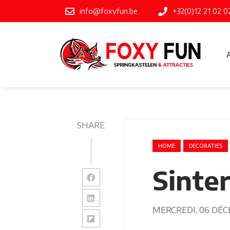
info@foxyfun.be
+32(0)12 21 02 0
SHARE
HOME
DECORATIES
Sinte
MERCREDI, 06 DÉC