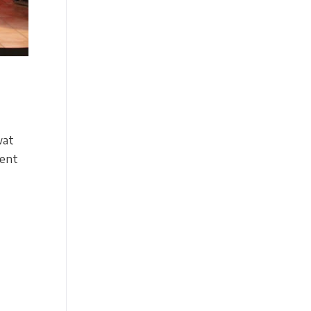
wat
ment